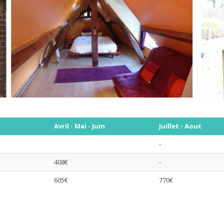
Avril - Mai - Juin
Juillet - Aout
-
408€
-
605€
770€