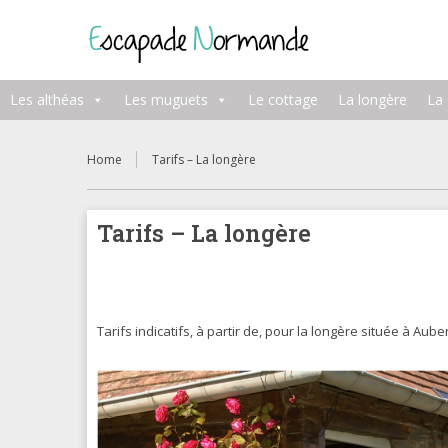
Les althéas
Les muguets
Le cottage
La longère
La
Home
Tarifs – La longère
Tarifs – La longère
Tarifs indicatifs, à partir de, pour la longère située à Aube