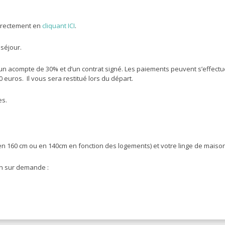
irectement en
cliquant ICI
.
séjour.
’un acompte de 30% et d’un contrat signé. Les paiements peuvent s’effectue
uros. Il vous sera restitué lors du départ.
es.
en 160 cm ou en 140cm en fonction des logements) et votre linge de maison (
ion sur demande :