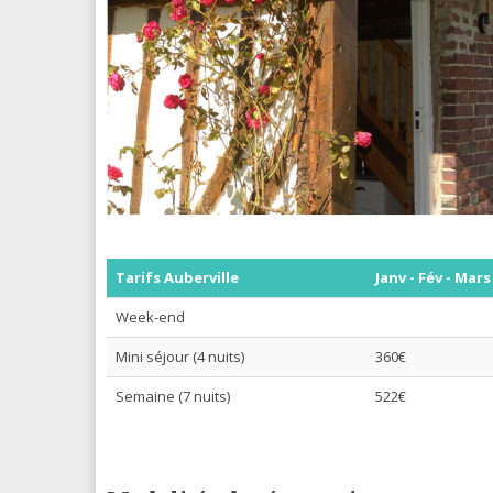
Tarifs Auberville
Janv - Fév - Mars
Week-end
Mini séjour (4 nuits)
360€
Semaine (7 nuits)
522€