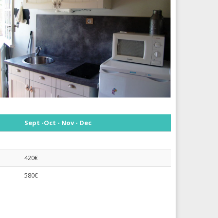
Sept -Oct - Nov - Dec
420€
580€